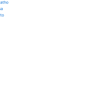
atho
sa
to