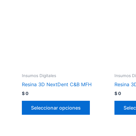
Insumos Digitales
Insumos Di
Resina 3D NextDent C&B MFH
Resina 3
$
0
$
0
Seleccionar opciones
Selec