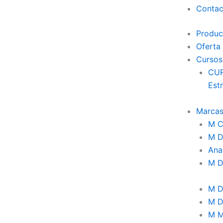
Contac
Produc
Oferta
Cursos
CUR
E
Marca
M Cr
M 
Ana
M
M D
M D
M M