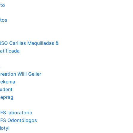
to
tos
SO Carillas Maquilladas &
stratificada
s
eation Willi Geller
Dekema
xdent
 Deprag
FS laboratorio
FS Odontólogos
otyl