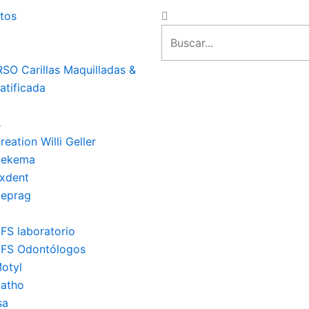
Close
Search
tos
SO Carillas Maquilladas &
stratificada
s
eation Willi Geller
Dekema
xdent
 Deprag
FS laboratorio
FS Odontólogos
otyl
atho
sa