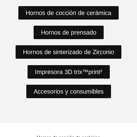
Hornos de cocción de cerámica
Hornos de prensado
Hornos de sinterizado de Zirconio
Impresora 3D trix™print²
Accesorios y consumibles