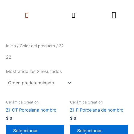
Ir
Search
al
Menu
contenido
Inicio
/ Color del producto / 22
22
Mostrando los 2 resultados
Cerámica Creation
Cerámica Creation
ZI-CT Porcelana hombro
ZI-F Porcelana de hombro
$
0
$
0
Seleccionar
Seleccionar