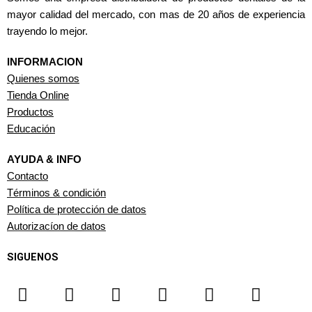
mayor calidad del mercado, con mas de 20 años de experiencia
trayendo lo mejor.
INFORMACION
Quienes somos
Tienda Online
Productos
Educación
AYUDA & INFO
Contacto
Términos & condición
Política de protección de datos
Autorizacíon de datos
SIGUENOS
F
I
T
Y
W
L
a
n
i
o
h
i