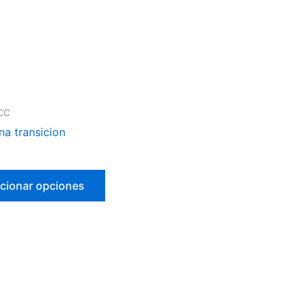
CC
na transicion
cionar opciones