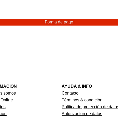
Forma de pago
RMACION
AYUDA & INFO
es somos
Contacto
 Online
Términos & condición
tos
Política de protección de dato
ión
Autorizacíon de datos