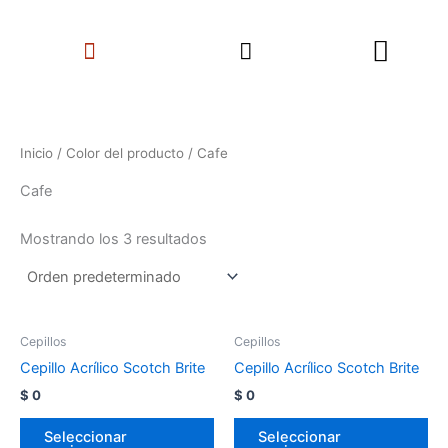
Ir
Search
al
Menu
contenido
Inicio
/ Color del producto / Cafe
Cafe
Mostrando los 3 resultados
Cepillos
Cepillos
Cepillo Acrílico Scotch Brite
Cepillo Acrílico Scotch Brite
$
0
$
0
Seleccionar
Seleccionar