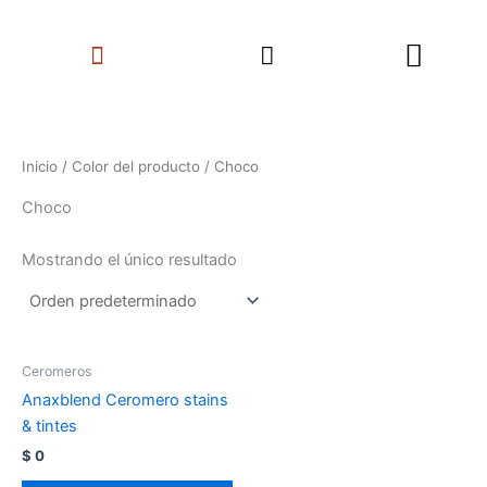
Ir
Search
al
Menu
contenido
Inicio
/ Color del producto / Choco
Choco
Mostrando el único resultado
Ceromeros
Anaxblend Ceromero stains
& tintes
$
0