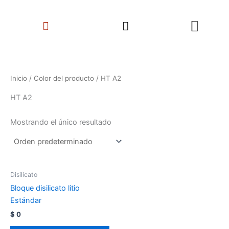
Ir
Search
al
Menu
contenido
Inicio
/ Color del producto / HT A2
HT A2
Mostrando el único resultado
Disilicato
Bloque disilicato litio
Estándar
$
0