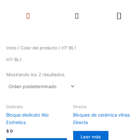
Ir
Search
al
Menu
contenido
Inicio
/ Color del producto / HT-BL1
HT-BL1
Mostrando los 2 resultados
Disilicato
Directa
Bloque disilicato litio
Bloques de cerámica vítrea
Esthetics
Directa
$
0
Leer más