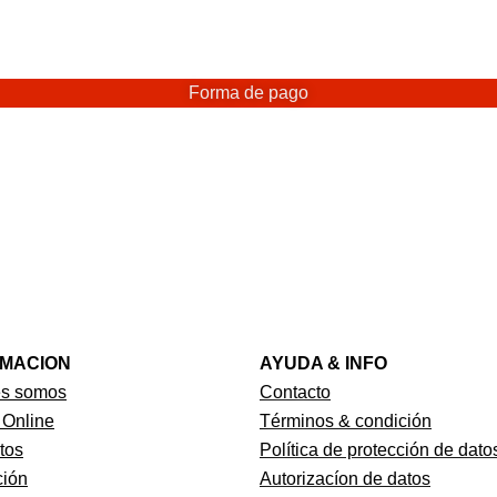
Forma de pago
RMACION
AYUDA & INFO
es somos
Contacto
 Online
Términos & condición
tos
Política de protección de dato
ión
Autorizacíon de datos