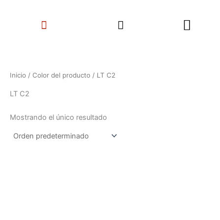
Ir
Search
al
Menu
contenido
Inicio
/ Color del producto / LT C2
LT C2
Mostrando el único resultado