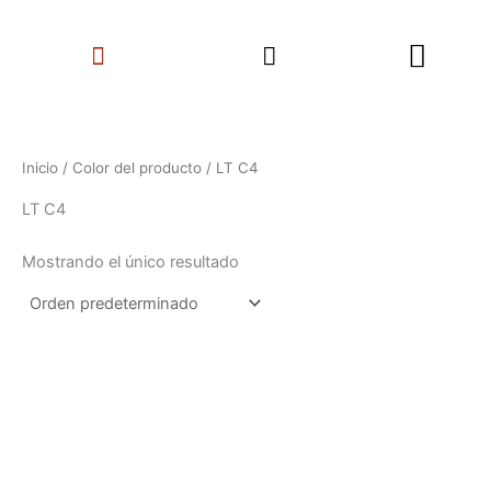
Ir
Search
al
Menu
contenido
Inicio
/ Color del producto / LT C4
LT C4
Mostrando el único resultado