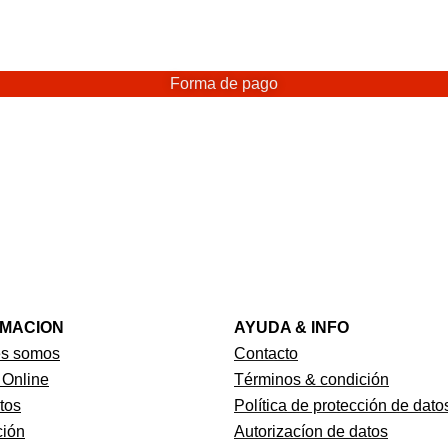
Forma de pago
RMACION
AYUDA & INFO
es somos
Contacto
 Online
Términos & condición
tos
Política de protección de dato
ión
Autorizacíon de datos