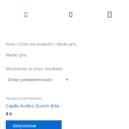
Ir
Search
al
Menu
contenido
Inicio
/ Color del producto / Medio gris,
Medio gris,
Mostrando el único resultado
Abrasivos & Pulidores
Cepillo Acrílico Scotch Brite
$
0
Seleccionar