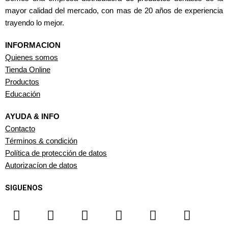
mayor calidad del mercado, con mas de 20 años de experiencia
trayendo lo mejor.
INFORMACION
Quienes somos
Tienda Online
Productos
Educación
AYUDA & INFO
Contacto
Términos & condición
Política de protección de datos
Autorizacíon de datos
SIGUENOS
F
I
T
Y
W
L
a
n
i
o
h
i