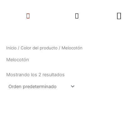
Ir
Search
al
Menu
contenido
Inicio
/ Color del producto / Melocotón
Melocotón
Mostrando los 2 resultados