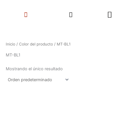
Ir
Search
al
Menu
contenido
Inicio
/ Color del producto / MT-BL1
MT-BL1
Mostrando el único resultado