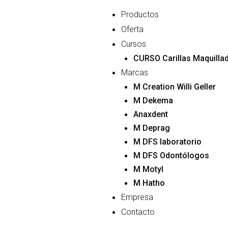
Ir
Menu
Productos
al
Oferta
contenido
Cursos
CURSO Carillas M
Marcas
M Creation Willi Geller
M Dekema
Anaxdent
M Depr
M DFS laboratorio
M DFS Odontólogos
M Motyl
M Hatho
Empresa
Contacto