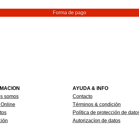
Forma de pago
RMACION
AYUDA & INFO
es somos
Contacto
 Online
Términos & condición
tos
Política de protección de dato
ión
Autorizacíon de datos