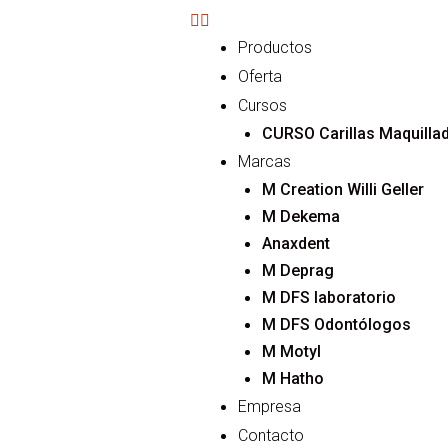
Productos
Oferta
Cursos
CURSO Carillas M
Marcas
M Creation Willi Geller
M Dekema
Anaxdent
M Depr
M DFS laboratorio
M DFS Odontólogos
M Motyl
M Hatho
Empresa
Contacto