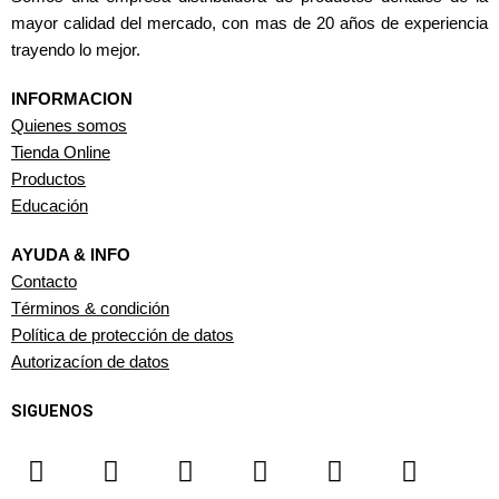
mayor calidad del mercado, con mas de 20 años de experiencia
trayendo lo mejor.
INFORMACION
Quienes somos
Tienda Online
Productos
Educación
AYUDA & INFO
Contacto
Términos & condición
Política de protección de datos
Autorizacíon de datos
SIGUENOS
F
I
T
Y
W
L
a
n
i
o
h
i