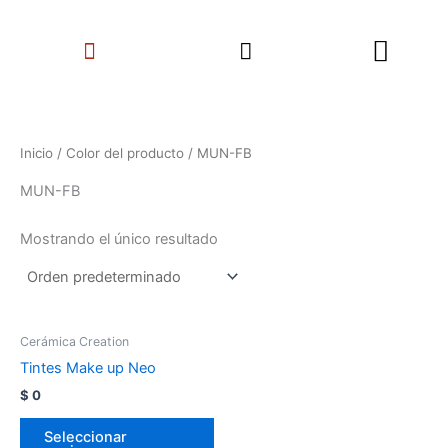
Ir
Search
al
Menu
contenido
Inicio
/ Color del producto / MUN-FB
MUN-FB
Mostrando el único resultado
Cerámica Creation
Tintes Make up Neo
$
0
Seleccionar