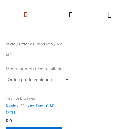
Ir
Search
al
Menu
contenido
Inicio
/ Color del producto / N2
N2
Mostrando el único resultado
Insumos Digitales
Resina 3D NextDent C&B
MFH
$
0