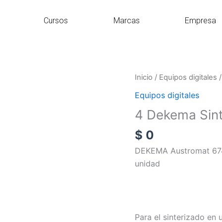
Cursos
Marcas
Empresa
4
Inicio
/
Equipos digitales
/
Dekema
Equipos digitales
Sinterización
4 Dekema Sint
674
Serie
$
0
6
DEKEMA Austromat 674 –
cantidad
unidad
Para el sinterizado en 