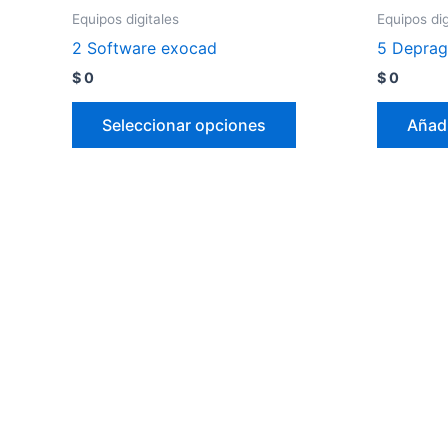
Equipos digitales
Equipos dig
2 Software exocad
5 Deprag
$
0
$
0
Seleccionar opciones
Añadi