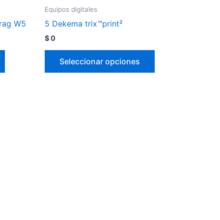
Equipos digitales
rag W5
5 Dekema trix™print²
$
0
Seleccionar opciones