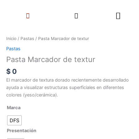
Ir
Search
al
Menu
contenido
Pasta
Marcador
Inicio
/
Pastas
/ Pasta Marcador de textur
de
Pastas
textur
Pasta Marcador de textur
cantidad
$
0
El marcador de textura dorado recientemente desarrollado
ayuda a visualizar estructuras superficiales en diferentes
colores (yeso/cerámica).
Marca
DFS
Presentación