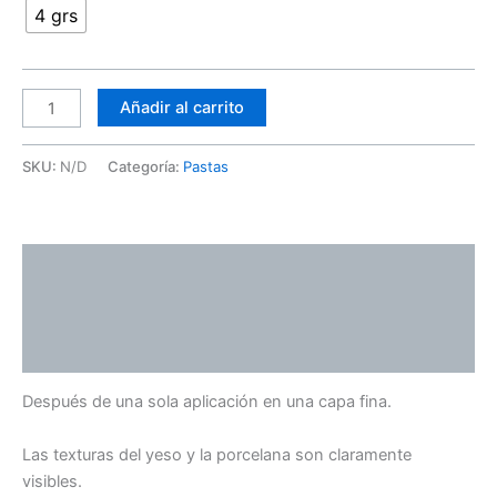
4 grs
Añadir al carrito
SKU:
N/D
Categoría:
Pastas
Descripción
Información adicional
Valoraciones (0)
Después de una sola aplicación en una capa fina.
Las texturas del yeso y la porcelana son claramente
visibles.