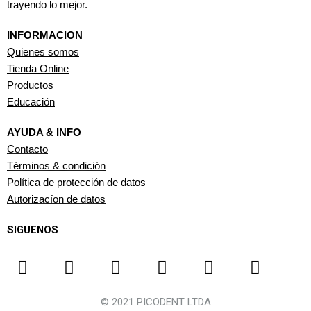
trayendo lo mejor.
INFORMACION
Quienes somos
Tienda Online
Productos
Educación
AYUDA & INFO
Contacto
Términos & condición
Política de protección de datos
Autorizacíon de datos
SIGUENOS
F
I
Y
L
T
W
a
n
o
i
i
h
c
s
u
n
k
a
© 2021 PICODENT LTDA