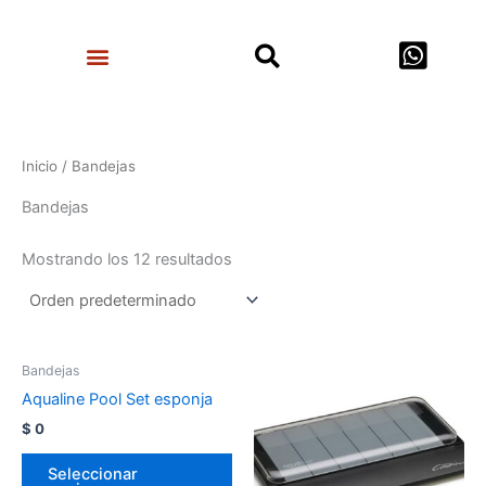
Ir
Search
al
Menu
contenido
Inicio
/ Bandejas
Bandejas
Mostrando los 12 resultados
Bandejas
Aqualine Pool Set esponja
$
0
Seleccionar