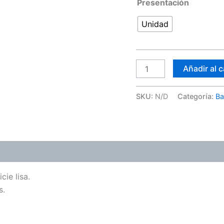
Presentación
Unidad
Añadir al c
SKU:
N/D
Categoría:
Ba
ones (0)
ie lisa.
s.