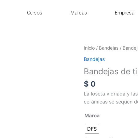
Cursos
Marcas
Empresa
Bandejas
Inicio
/
Bandejas
/ Bandej
de
Bandejas
tintes
Bandejas de ti
cantidad
$
0
La loseta vidriada y l
cerámicas se sequen du
Marca
DFS