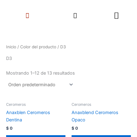
Ir
Search
al
Menu
contenido
Inicio
/ Color del producto / D3
D3
Mostrando 1–12 de 13 resultados
Ceromeros
Ceromeros
Anaxblen Ceromeros
Anaxblend Ceromeros
Dentina
Opaco
$
0
$
0