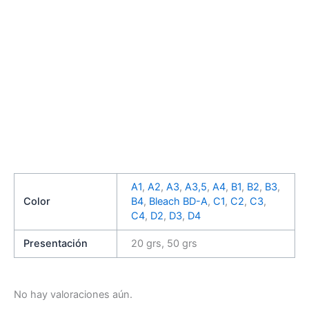
A1
,
A2
,
A3
,
A3,5
,
A4
,
B1
,
B2
,
B3
,
Color
B4
,
Bleach BD-A
,
C1
,
C2
,
C3
,
C4
,
D2
,
D3
,
D4
Presentación
20 grs, 50 grs
No hay valoraciones aún.