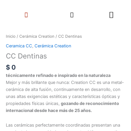
Ir
Search
al
Menu
contenido
CC
Dentinas
Inicio
/
Cerámica Creation
/ CC Dentinas
cantidad
Ceramica CC
,
Cerámica Creation
CC Dentinas
$
0
técnicamente refinado e inspirado en la naturaleza
Mejor y más brillante que nunca: Creation CC es una metal-
cerámica de alta fusión, continuamente en desarrollo, con
unas altas exigencias estéticas y características ópticas y
propiedades físicas únicas,
gozando de reconocimiento
internacional desde hace más de 25 años.
Las cerámicas perfectamente coordinadas presentan una