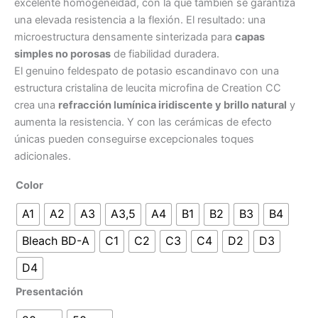
excelente homogeneidad, con la que también se garantiza
una elevada resistencia a la flexión. El resultado: una
microestructura densamente sinterizada para
capas
simples no porosas
de fiabilidad duradera.
El genuino feldespato de potasio escandinavo con una
estructura cristalina de leucita microfina de Creation CC
crea una
refracción lumínica iridiscente y brillo natural
y
aumenta la resistencia. Y con las cerámicas de efecto
únicas pueden conseguirse excepcionales toques
adicionales.
Color
A1
A2
A3
A3,5
A4
B1
B2
B3
B4
Bleach BD-A
C1
C2
C3
C4
D2
D3
D4
Presentación