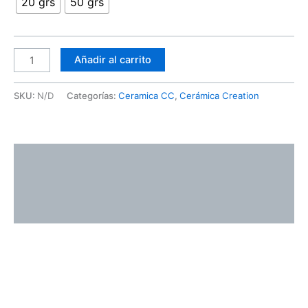
20 grs
50 grs
Añadir al carrito
SKU:
N/D
Categorías:
Ceramica CC
,
Cerámica Creation
Descripción
Información adicional
Valoraciones (0)