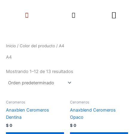
Ir
Search
al
Menu
contenido
Inicio
/ Color del producto / A4
A4
Mostrando 1–12 de 13 resultados
Ceromeros
Ceromeros
Anaxblen Ceromeros
Anaxblend Ceromeros
Dentina
Opaco
$
0
$
0