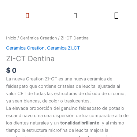
Ir
Search
al
Menu
contenido
ZI-
CT
Inicio
/
Cerámica Creation
/ ZI-CT Dentina
Dentina
Cerámica Creation
,
Ceramica ZI_CT
cantidad
ZI-CT Dentina
$
0
La nueva Creation ZI-CT es una nueva cerámica de
feldespato que contiene cristales de leucita, ajustada al
valor CET de todas las estructuras de dióxido de circonio,
ya sean blancas, de color o traslucentes.
La elevada proporción del genuino feldespato de potasio
escandinavo crea una dispersión de luz comparable a la de
los dientes naturales y un
tonalidad brillante
, y al mismo
tiempo la estructura microfina de leucita mejora la