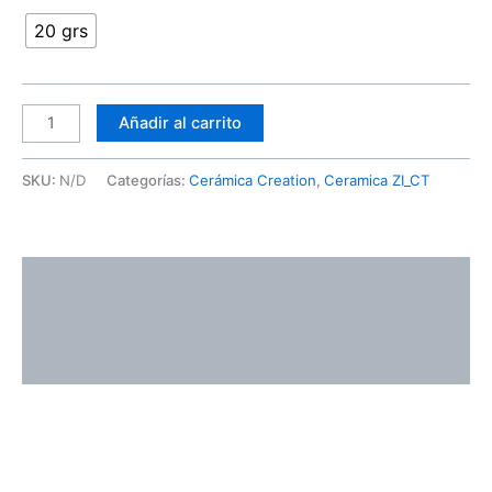
20 grs
Añadir al carrito
SKU:
N/D
Categorías:
Cerámica Creation
,
Ceramica ZI_CT
Descripción
Información adicional
Valoraciones (0)