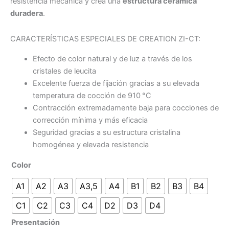
resistencia mecánica y crea una
estructura cerámica
duradera
.
CARACTERÍSTICAS ESPECIALES DE CREATION ZI-CT:
Efecto de color natural y de luz a través de los
cristales de leucita
Excelente fuerza de fijación gracias a su elevada
temperatura de cocción de 910 °C
Contracción extremadamente baja para cocciones de
corrección mínima y más eficacia
Seguridad gracias a su estructura cristalina
homogénea y elevada resistencia
Color
A1
A2
A3
A3,5
A4
B1
B2
B3
B4
C1
C2
C3
C4
D2
D3
D4
Presentación