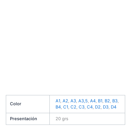
A1
,
A2
,
A3
,
A3,5
,
A4
,
B1
,
B2
,
B3
,
Color
B4
,
C1
,
C2
,
C3
,
C4
,
D2
,
D3
,
D4
Presentación
20 grs