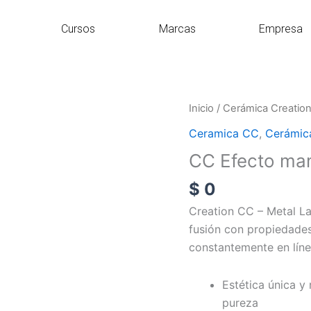
Cursos
Marcas
Empresa
CC
Inicio
/
Cerámica Creatio
Efecto
Ceramica CC
,
Cerámic
mamelón
CC Efecto ma
MI
cantidad
$
0
Creation CC – Metal La
fusión con propiedades
constantemente en líne
Estética única y 
pureza