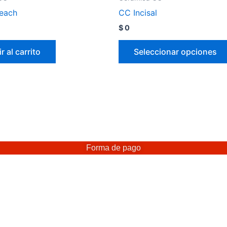
leach
CC Incisal
$
0
r al carrito
Seleccionar opciones
Forma de pago