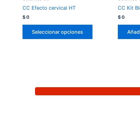
CC Efecto cervical HT
CC Kit B
$
0
$
0
Seleccionar opciones
Añadi