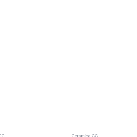
CC
Ceramica CC