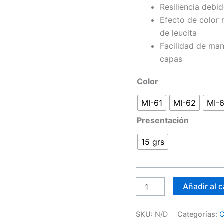
Resiliencia debid
Efecto de color n
de leucita
Facilidad de man
capas
Color
MI-61
MI-62
MI-
Presentación
15 grs
Añadir al c
SKU:
N/D
Categorías:
C