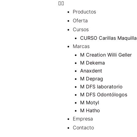
Productos
Oferta
Cursos
CURSO Carillas 
Marcas
M Creation Willi Geller
M Dekema
Anaxdent
M Dep
M DFS laboratorio
M DFS Odontólogos
M Motyl
M Hatho
Empresa
Contacto