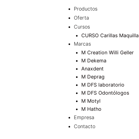
Ir
Menu
Productos
al
Oferta
contenido
Cursos
CURSO Carillas 
Marcas
M Creation Willi Geller
M Dekema
Anaxdent
M Dep
M DFS laboratorio
M DFS Odontólogos
M Motyl
M Hatho
Empresa
Contacto