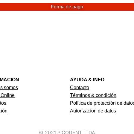
Forma de pago
RMACION
AYUDA & INFO
es somos
Contacto
 Online
Términos & condición
tos
Política de protección de dato
ión
Autorizacíon de datos
© 2021 PICODENT LTDA