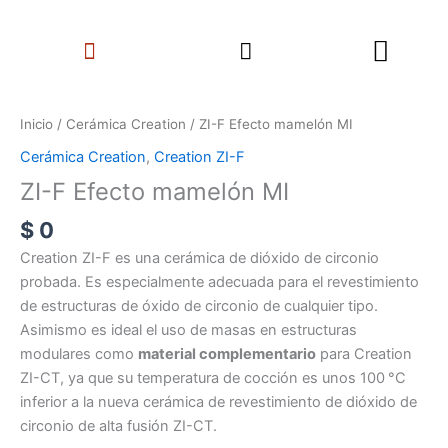
Ir
Search
al
Menu
contenido
ZI-
F
Inicio
/
Cerámica Creation
/ ZI-F Efecto mamelón MI
Efecto
Cerámica Creation
,
Creation ZI-F
mamelón
ZI-F Efecto mamelón MI
MI
cantidad
$
0
Creation ZI-F es una cerámica de dióxido de circonio
probada. Es especialmente adecuada para el revestimiento
de estructuras de óxido de circonio de cualquier tipo.
Asimismo es ideal el uso de masas en estructuras
modulares como
material complementario
para Creation
ZI-CT, ya que su temperatura de cocción es unos 100 °C
inferior a la nueva cerámica de revestimiento de dióxido de
circonio de alta fusión ZI-CT.