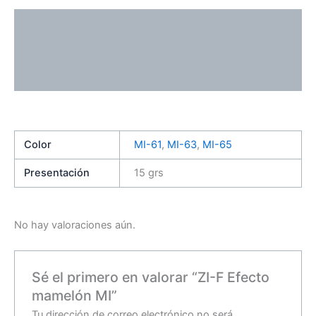
Descripción
Información adicional
Valoraciones (0)
Color
MI-61
,
MI-63
,
MI-65
Presentación
15 grs
No hay valoraciones aún.
Sé el primero en valorar “ZI-F Efecto
mamelón MI”
Tu dirección de correo electrónico no será