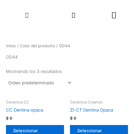
Ir
Search
al
Menu
contenido
Inicio
/ Color del producto / OD44
OD44
Mostrando los 3 resultados
Ceramica CC
Cerámica Creation
CC Dentina opaca
ZI-CT Dentina Opaca
$
0
$
0
Seleccionar
Seleccionar