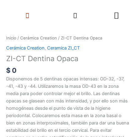
Ir
Search
al
Menu
contenido
ZI-
CT
Inicio
/
Cerámica Creation
/ ZI-CT Dentina Opaca
Dentina
Cerámica Creation
,
Ceramica ZI_CT
Opaca
ZI-CT Dentina Opaca
cantidad
$
0
Disponemos de 5 dentinas opacas intensas: OD-32, -37,
-41, -43 y -44. Utilizaremos la masa OD-43 en la zona
media para poder controlar mejor el brillo. Las dentinas
opacas se glasean con más intensidad, y por ello son más
homogéneas desde el punto de vista de la higiene
periodontal. Colocaremos esta masa en la zona basal o
bien en zonas interproximales, también para dar una buena
estabilidad del brillo en el tercio cervical. Para evitar