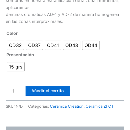
sombras en nuestra estratificación de la zona interdental,
aplicaremos
dentinas cromáticas AD-1 y AD-2 de manera homogénea
en las zonas interproximales.
Color
OD32
OD37
OD41
OD43
OD44
Presentación
15 grs
Añadir al carrito
SKU:
N/D
Categorías:
Cerámica Creation
,
Ceramica ZI_CT