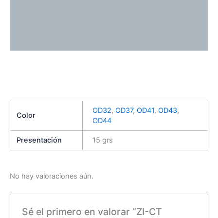
Descripción
Información adicional
Valoraciones (0)
OD32
,
OD37
,
OD41
,
OD43
,
Color
OD44
Presentación
15 grs
No hay valoraciones aún.
Sé el primero en valorar “ZI-CT