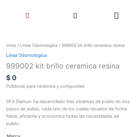
Ir
Search
al
Menu
contenido
999002
kit
brillo
Inicio
/
Linea Odontologíca
/ 999002 kit brillo ceramica resina
ceramica
Linea Odontologíca
resina
999002 kit brillo ceramica resina
cantidad
$
0
Pulidores para cerámica y composites
DFS Diamon ha desarrollado tres sistemas de pulido en dos
pasos de pulido, cada uno de los cuales resuelve de forma
fiable, eficiente y económica todas las necesidades de
pulido.
Marca