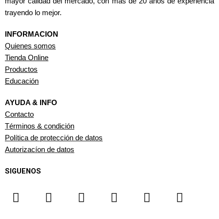
mayor calidad del mercado, con mas de 20 años de experiencia
trayendo lo mejor.
INFORMACION
Quienes somos
Tienda Online
Productos
Educación
AYUDA & INFO
Contacto
Términos & condición
Política de protección de datos
Autorizacíon de datos
SIGUENOS
F
I
T
Y
W
L
a
n
i
o
h
i
c
s
k
u
a
n