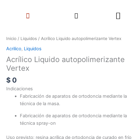
Ir
Search
al
Menu
contenido
Acrílico
Liquido
Inicio
/
Liquidos
/ Acrílico Liquido autopolimerizante Vertex
autopolimerizante
Acrilico
,
Liquidos
Vertex
Acrílico Liquido autopolimerizante
cantidad
Vertex
$
0
Indicaciones
Fabricación de aparatos de ortodoncia mediante la
técnica de la masa.
Fabricación de aparatos de ortodoncia mediante la
técnica spray-on
Uso previsto: resina acrílica de ortodoncia de curado en frío