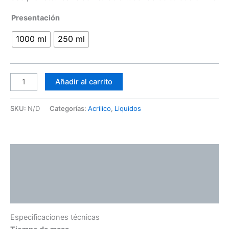
Presentación
1000 ml
250 ml
Añadir al carrito
SKU:
N/D
Categorías:
Acrilico
,
Liquidos
Descripción
Información adicional
Valoraciones (0)
Especificaciones técnicas