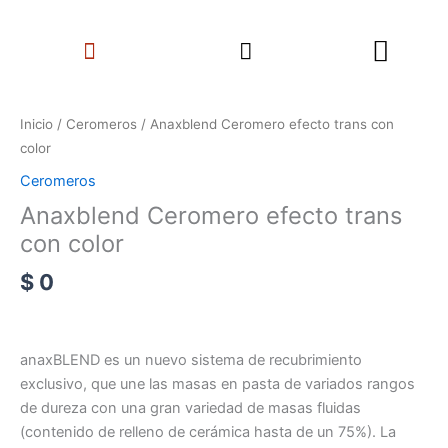
Ir
Search
al
Menu
contenido
Anaxblend
Ceromero
Inicio
/
Ceromeros
/ Anaxblend Ceromero efecto trans con
efecto
color
trans
Ceromeros
con
Anaxblend Ceromero efecto trans
color
cantidad
con color
$
0
anaxBLEND es un nuevo sistema de recubrimiento
exclusivo, que une las masas en pasta de variados rangos
de dureza con una gran variedad de masas fluidas
(contenido de relleno de cerámica hasta de un 75%). La