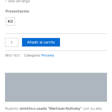
– vida útil larga
Presentación
Kit
Añadir al carrito
SKU:
N/D
Categoría:
Pinceles
Descripción
Información adicional
Valoraciones (0)
Nuestro
sintético usado “Martisan Kolinsky”
con su alta