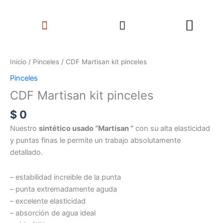
Ir
Search
al
Menu
contenido
CDF
Martisan
Inicio
/
Pinceles
/ CDF Martisan kit pinceles
kit
Pinceles
pinceles
CDF Martisan kit pinceles
cantidad
$
0
Nuestro
sintético usado “Martisan ”
con su alta elasticidad
y puntas finas le permite un trabajo absolutamente
detallado.
– estabilidad increible de la punta
– punta extremadamente aguda
– excelente elasticidad
– absorción de agua ideal