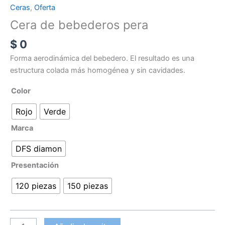
Ceras
,
Oferta
Cera de bebederos pera
$
0
Forma aerodinámica del bebedero. El resultado es una
estructura colada más homogénea y sin cavidades.
Color
Rojo
Verde
Marca
DFS diamon
Presentación
120 piezas
150 piezas