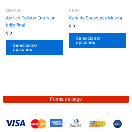
Liquidos
Ceras
Acrilico Polistar Emulsion
Cera de Socaduras Muerta
brillo final
$
0
$
0
Seleccionar
opciones
Seleccionar
opciones
Forma de pago