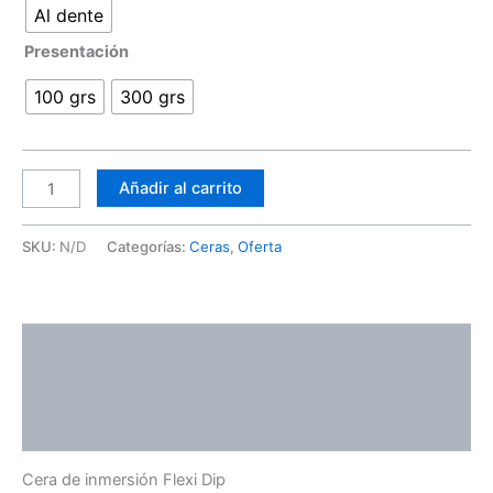
Al dente
Presentación
100 grs
300 grs
Añadir al carrito
SKU:
N/D
Categorías:
Ceras
,
Oferta
Descripción
Información adicional
Valoraciones (0)
Cera de inmersión Flexi Dip