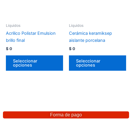
Liquidos
Liquidos
Acrilico Polistar Emulsion
Cerámica keramiksep
brillo final
aislante porcelana
$
0
$
0
Seleccionar
Seleccionar
opciones
opciones
Forma de pago