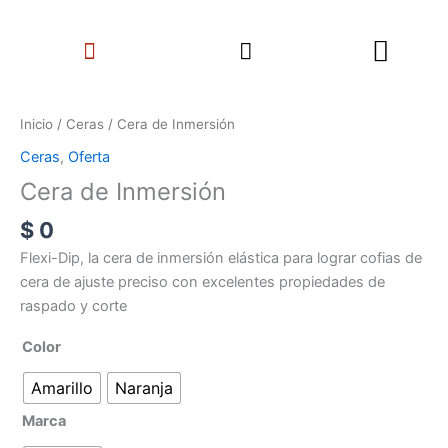
Ir
Search
al
Menu
contenido
Cera
de
Inicio
/
Ceras
/ Cera de Inmersión
Inmersión
Ceras
,
Oferta
cantidad
Cera de Inmersión
$
0
Flexi-Dip, la cera de inmersión elástica para lograr cofias de
cera de ajuste preciso con excelentes propiedades de
raspado y corte
Color
Amarillo
Naranja
Marca