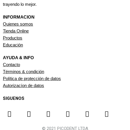
trayendo lo mejor.
INFORMACION
Quienes somos
Tienda Online
Productos
Educación
AYUDA & INFO
Contacto
Términos & condición
Política de protección de datos
Autorizacíon de datos
SIGUENOS
F
I
T
Y
W
L
a
n
i
o
h
i
c
s
k
u
a
n
© 2021 PICODENT LTDA