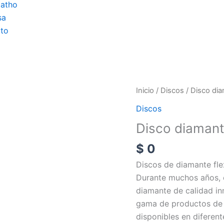
atho
sa
to
Disco
Inicio
/
Discos
/ Disco dia
diamante
Discos
toto-
Disco diamant
flex
cantidad
$
0
Discos de diamante fle
Durante muchos años, e
diamante de calidad in
gama de productos de 
disponibles en diferen