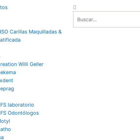
Close
Search
tos
SO Carillas Maquilladas &
stratificada
s
eation Willi Geller
Dekema
xdent
 Deprag
FS laboratorio
FS Odontólogos
otyl
atho
sa