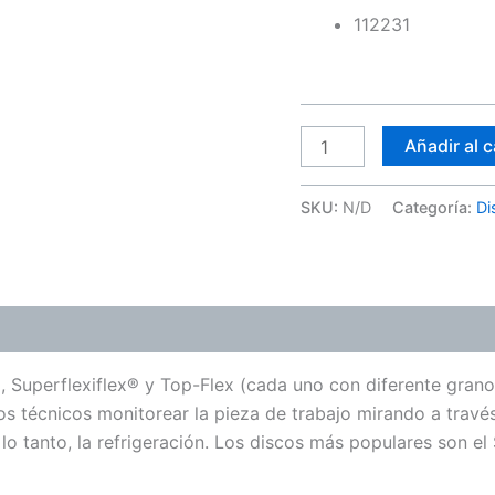
112231
Añadir al c
SKU:
N/D
Categoría:
Di
ones (0)
 Superflexiflex® y Top-Flex (cada uno con diferente grano
s técnicos monitorear la pieza de trabajo mirando a través
 lo tanto, la refrigeración. Los discos más populares son el