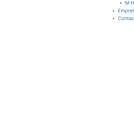
M H
Empre
Contac