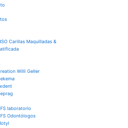
to
tos
SO Carillas Maquilladas &
stratificada
s
eation Willi Geller
Dekema
xdent
 Deprag
FS laboratorio
FS Odontólogos
otyl