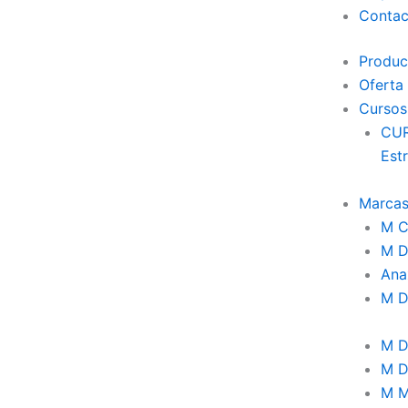
Contac
Produc
Oferta
Cursos
CUR
E
Marca
M Cr
M 
Ana
M
M D
M D
M M