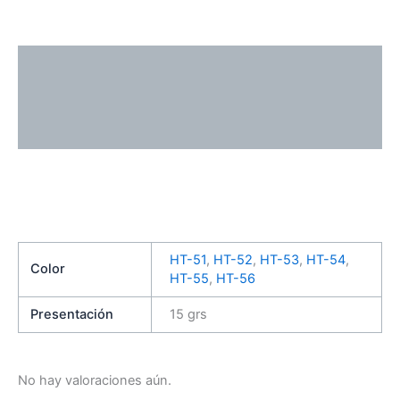
Descripción
Información adicional
Valoraciones (0)
HT-51
,
HT-52
,
HT-53
,
HT-54
,
Color
HT-55
,
HT-56
Presentación
15 grs
No hay valoraciones aún.