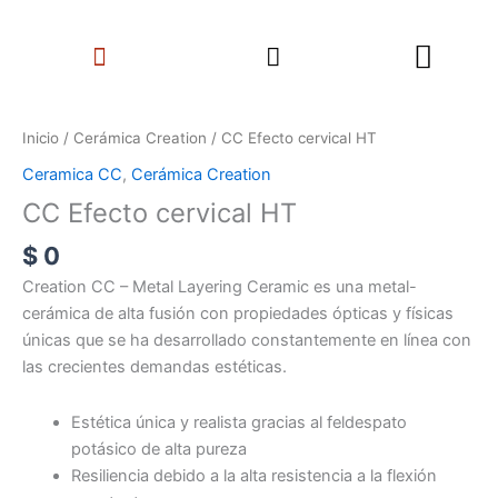
Ir
Search
al
Menu
contenido
CC
Efecto
Inicio
/
Cerámica Creation
/ CC Efecto cervical HT
cervical
Ceramica CC
,
Cerámica Creation
HT
CC Efecto cervical HT
cantidad
$
0
Creation CC – Metal Layering Ceramic es una metal-
cerámica de alta fusión con propiedades ópticas y físicas
únicas que se ha desarrollado constantemente en línea con
las crecientes demandas estéticas.
Estética única y realista gracias al feldespato
potásico de alta pureza
Resiliencia debido a la alta resistencia a la flexión