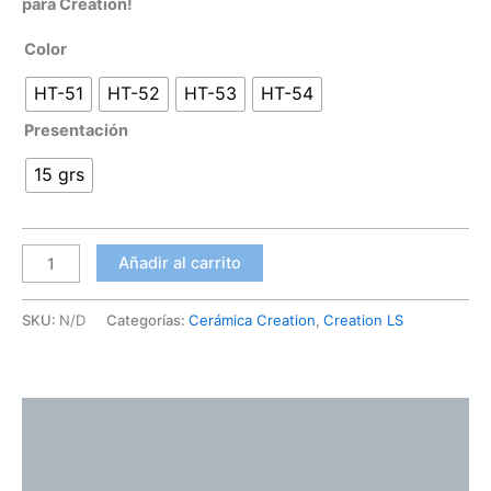
para Creation!
Color
HT-51
HT-52
HT-53
HT-54
Presentación
15 grs
Añadir al carrito
SKU:
N/D
Categorías:
Cerámica Creation
,
Creation LS
Descripción
Información adicional