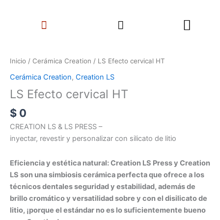
Ir
Search
al
Menu
contenido
LS
Efecto
Inicio
/
Cerámica Creation
/ LS Efecto cervical HT
cervical
Cerámica Creation
,
Creation LS
HT
LS Efecto cervical HT
cantidad
$
0
CREATION LS & LS PRESS –
inyectar, revestir y personalizar con silicato de litio
Eficiencia y estética natural: Creation LS Press y Creation
LS son una simbiosis cerámica perfecta que ofrece a los
técnicos dentales seguridad y estabilidad, además de
brillo cromático y versatilidad sobre y con el disilicato de
litio, ¡porque el estándar no es lo suficientemente bueno