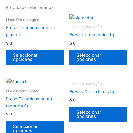
Productos relacionados
Linea Odontologíca
Linea Odontologíca
Fresa Cilíndricas hombro
plano fg
Fresa troncocónica fg
$
0
$
0
Seleccionar
Seleccionar
opciones
opciones
Linea Odontologíca
Linea Odontologíca
Fresas Dte redonas fg
Fresa Cilíndricas punta
$
0
redonda fg
Seleccionar
$
0
opciones
Seleccionar
opciones