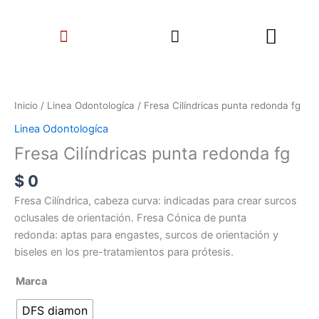
Ir
Search
al
Menu
contenido
Fresa
Cilíndricas
punta
Inicio
/
Linea Odontologíca
/ Fresa Cilíndricas punta redonda fg
redonda
Linea Odontologíca
fg
Fresa Cilíndricas punta redonda fg
cantidad
$
0
Fresa Cilíndrica, cabeza curva: indicadas para crear surcos
oclusales de orientación. Fresa Cónica de punta
redonda: aptas para engastes, surcos de orientación y
biseles en los pre-tratamientos para prótesis.
Marca
DFS diamon