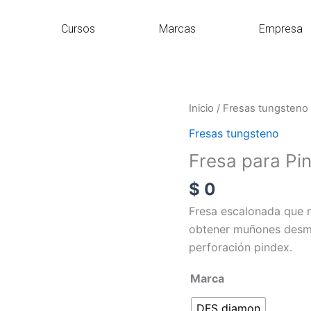
Cursos
Marcas
Empresa
Fresa
Inicio
/
Fresas tungsteno
para
Fresas tungsteno
Pindex
Fresa para Pi
cantidad
$
0
Fresa escalonada que n
obtener muñones desmo
perforación pindex.
Marca
DFS diamon