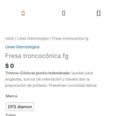
Ir
Search
al
Menu
contenido
Fresa
troncocónica
fg
Inicio
/
Linea Odontologíca
/ Fresa troncocónica fg
cantidad
Linea Odontologíca
Fresa troncocónica fg
$
0
Tronco-Cónicas punta redondeada
: usadas para
engastes, surcos de orientación y biseles den la
preparación de prótesis. Presentan conicidad lateral.
Marca
DFS diamon
Color