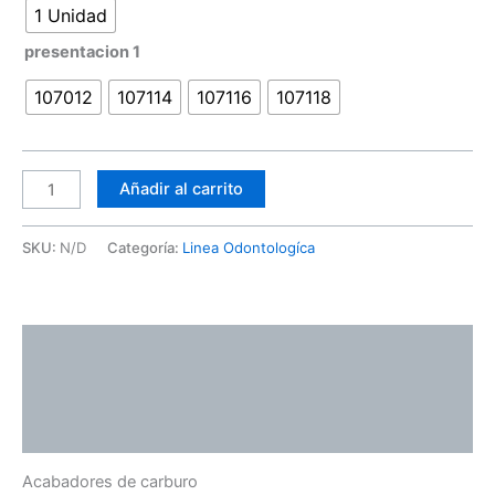
1 Unidad
presentacion 1
107012
107114
107116
107118
Añadir al carrito
SKU:
N/D
Categoría:
Linea Odontologíca
Descripción
Información adicional
Valoraciones (0)
Acabadores de carburo