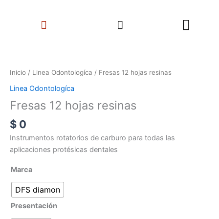
Ir
Search
al
Menu
contenido
Fresas
12
hojas
Inicio
/
Linea Odontologíca
/ Fresas 12 hojas resinas
resinas
Linea Odontologíca
cantidad
Fresas 12 hojas resinas
$
0
Instrumentos rotatorios de carburo para todas las
aplicaciones protésicas dentales
Marca
DFS diamon
Presentación