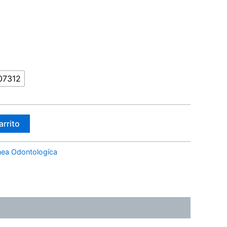
07312
arrito
nea Odontologíca