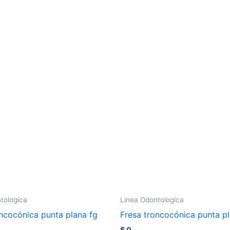
tologíca
Linea Odontologíca
oncocónica punta plana fg
Fresa troncocónica punta pl
$
0