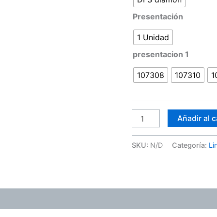
Presentación
1 Unidad
presentacion 1
107308
107310
1
Añadir al c
SKU:
N/D
Categoría:
Li
ones (0)