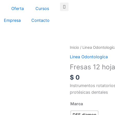
Search
Oferta
Cursos
Empresa
Contacto
Fresas
Inicio
/
Linea Odontologíc
12
Linea Odontologíca
hojas
Fresas 12 hoja
resinas
cantidad
$
0
Instrumentos rotatorio
protésicas dentales
Marca
DFS diamon