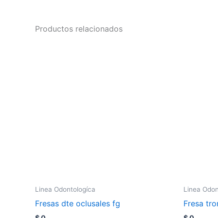
Productos relacionados
Linea Odontologíca
Linea Odon
Fresas dte oclusales fg
Fresa tr
$
0
$
0