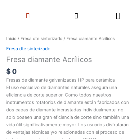
Ir
Search
al
Menu
contenido
Fresa
diamante
Inicio
/
Fresa dte sinterizado
/ Fresa diamante Acrílicos
Acrílicos
Fresa dte sinterizado
cantidad
Fresa diamante Acrílicos
$
0
Fresas de diamante galvanizadas HP para cerámica
El uso exclusivo de diamantes naturales asegura una
eficiencia de corte superior. Como todos nuestros
instrumentos rotatorios de diamante están fabricados con
dos capas de diamante incrustadas individualmente, no
solo poseen una gran eficiencia de corte sino también una
vida útil significativamente mayor. Los usuarios disfrutarán
de ventajas técnicas y/o relacionadas con el proceso de