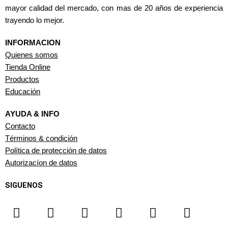
mayor calidad del mercado, con mas de 20 años de experiencia
trayendo lo mejor.
INFORMACION
Quienes somos
Tienda Online
Productos
Educación
AYUDA & INFO
Contacto
Términos & condición
Política de protección de datos
Autorizacíon de datos
SIGUENOS
F
I
T
Y
W
L
a
n
i
o
h
i