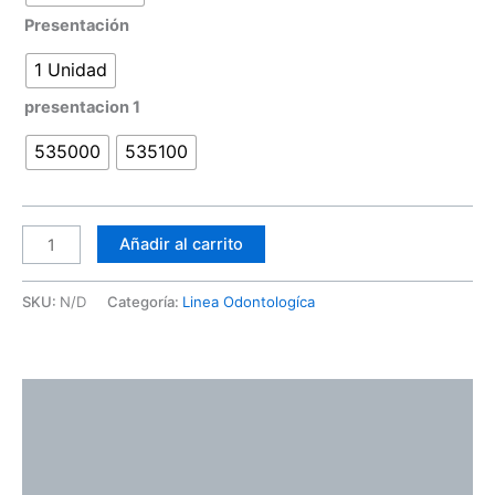
Presentación
1 Unidad
presentacion 1
535000
535100
Añadir al carrito
SKU:
N/D
Categoría:
Linea Odontologíca
Descripción
Información adicional
Valoraciones (0)