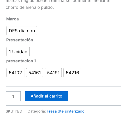
marcas negras pueden eliminarse fácilmente mediante
chorro de arena o pulido.
Marca
DFS diamon
Presentación
1 Unidad
presentacion 1
54102
54161
54191
54216
Añadir al carrito
SKU:
N/D
Categoría:
Fresa dte sinterizado