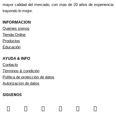
mayor calidad del mercado, con mas de 20 años de experiencia
trayendo lo mejor.
INFORMACION
Quienes somos
Tienda Online
Productos
Educación
AYUDA & INFO
Contacto
Términos & condición
Política de protección de datos
Autorizacíon de datos
SIGUENOS
F
I
T
Y
W
L
a
n
i
o
h
i