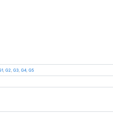
G1
,
G2
,
G3
,
G4
,
G5