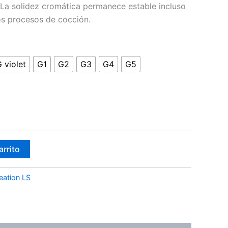
 La solidez cromática permanece estable incluso
os procesos de cocción.
 violet
G1
G2
G3
G4
G5
arrito
eation LS