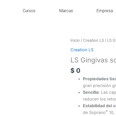
Cursos
Marcas
Empresa
LS
Inicio
/
Creation LS
/ LS G
Gingivas
Creation LS
soprano
LS Gingivas s
10
cantidad
$
0
Propiedades tix
gran precisión g
Sencilla:
Las capa
reducen los reto
Estabilidad del c
®
de Soprano
10, 