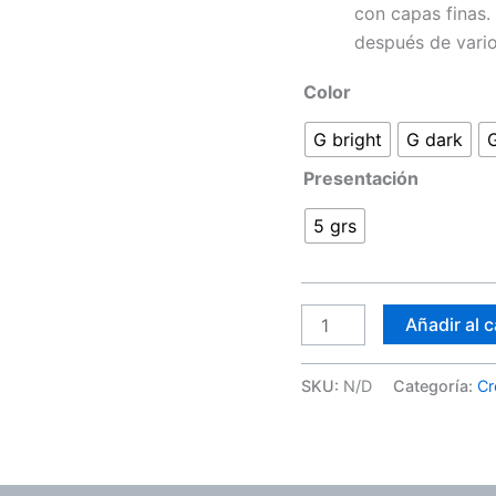
con capas finas.
después de vari
Color
G bright
G dark
G
Presentación
5 grs
Añadir al c
SKU:
N/D
Categoría:
Cr